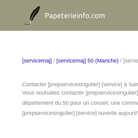
Aller
au
contenu
[servicemaj]
/
[servicemaj] 50 (Manche)
/ [serv
Contacter [prepservicesingulier] [service] à S
Vous souhaitez contacter [prepservicesingulier
département du 50 pour un conseil, une comm
[prepservicesingulier] [service] ouverte aujourd