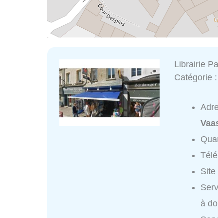
Librairie P
Catégorie 
Adr
Vaa
Quar
Tél
Site
Serv
à do