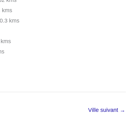
52 kms
 kms
0.3 kms
 kms
ms
Ville suivant
→