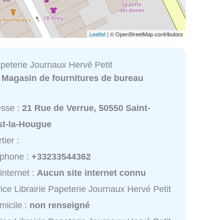
Leaflet
| © OpenStreetMap contributors
apeterie Journaux Hervé Petit
:
Magasin de fournitures de bureau
esse :
21 Rue de Verrue, 50550 Saint-
st-la-Hougue
tier :
éphone :
+33233544362
 internet :
Aucun site internet connu
ice Librairie Papeterie Journaux Hervé Petit
micile :
non renseigné