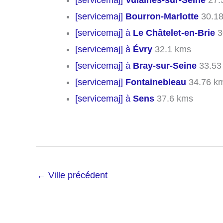
[servicemaj]
Vulaines-sur-Seine
27.
[servicemaj]
Bourron-Marlotte
30.18
[servicemaj] à
Le Châtelet-en-Brie
3
[servicemaj] à
Évry
32.1 kms
[servicemaj] à
Bray-sur-Seine
33.53
[servicemaj]
Fontainebleau
34.76 k
[servicemaj] à
Sens
37.6 kms
←
Ville précédent