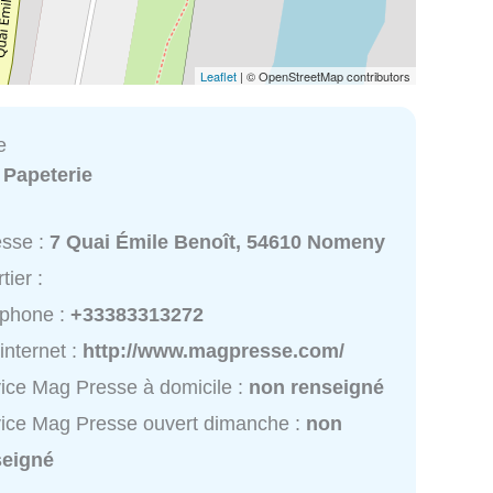
Leaflet
| © OpenStreetMap contributors
e
:
Papeterie
esse :
7 Quai Émile Benoît, 54610 Nomeny
tier :
éphone :
+33383313272
 internet :
http://www.magpresse.com/
ice Mag Presse à domicile :
non renseigné
ice Mag Presse ouvert dimanche :
non
seigné