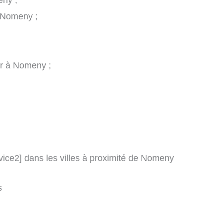
eny ;
à Nomeny ;
ier à Nomeny ;
rvice2] dans les villes à proximité de Nomeny
s