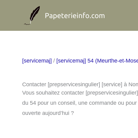
Aller
au
contenu
[servicemaj]
/
[servicemaj] 54 (Meurthe-et-Mose
Contacter [prepservicesingulier] [service] à N
Vous souhaitez contacter [prepservicesingulier
du 54 pour un conseil, une commande ou pour v
ouverte aujourd’hui ?