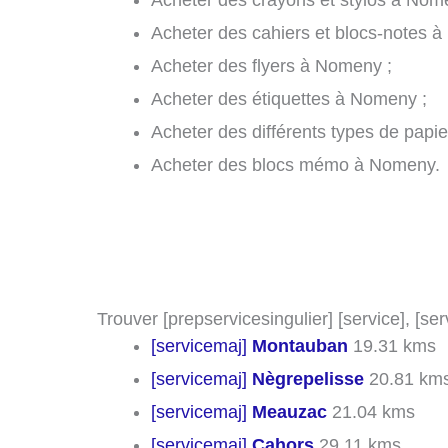
Acheter des crayons et stylos à Nom
Acheter des cahiers et blocs-notes 
Acheter des flyers à Nomeny ;
Acheter des étiquettes à Nomeny ;
Acheter des différents types de pap
Acheter des blocs mémo à Nomeny.
Trouver [prepservicesingulier] [service], [se
[servicemaj]
Montauban
19.31 kms
[servicemaj]
Nègrepelisse
20.81 km
[servicemaj]
Meauzac
21.04 kms
[servicemaj]
Cahors
29.11 kms