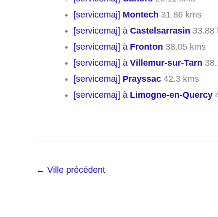
[servicemaj]
Montech
31.86 kms
[servicemaj] à
Castelsarrasin
33.88
[servicemaj] à
Fronton
38.05 kms
[servicemaj] à
Villemur-sur-Tarn
38.
[servicemaj]
Prayssac
42.3 kms
[servicemaj] à
Limogne-en-Quercy
4
←
Ville précédent