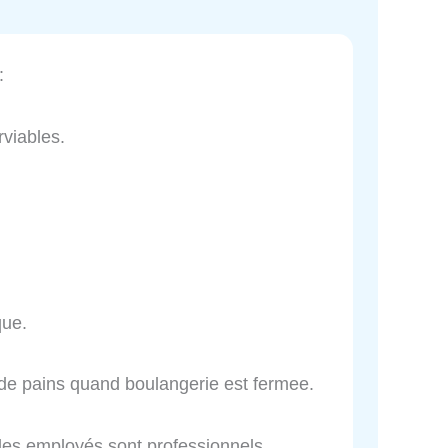
:
viables.
que.
e de pains quand boulangerie est fermee.
 les employés sont professionnels.