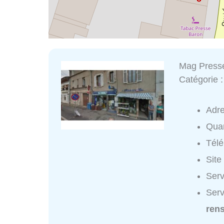
Mag Press
Catégorie 
Adr
Quar
Tél
Site
Serv
Serv
ren