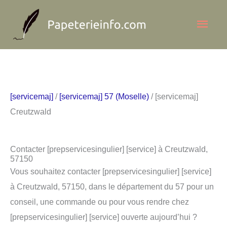
Aller
Men
au
contenu
princ
[servicemaj]
/
[servicemaj] 57 (Moselle)
/ [servicemaj]
Creutzwald
Contacter [prepservicesingulier] [service] à Creutzwald,
57150
Vous souhaitez contacter [prepservicesingulier] [service]
à Creutzwald, 57150, dans le département du 57 pour un
conseil, une commande ou pour vous rendre chez
[prepservicesingulier] [service] ouverte aujourd’hui ?