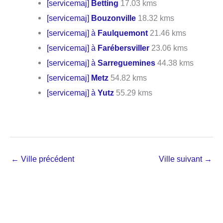
[servicemaj]
Betting
17.03 kms
[servicemaj]
Bouzonville
18.32 kms
[servicemaj] à
Faulquemont
21.46 kms
[servicemaj] à
Farébersviller
23.06 kms
[servicemaj] à
Sarreguemines
44.38 kms
[servicemaj]
Metz
54.82 kms
[servicemaj] à
Yutz
55.29 kms
←
Ville précédent
Ville suivant
→