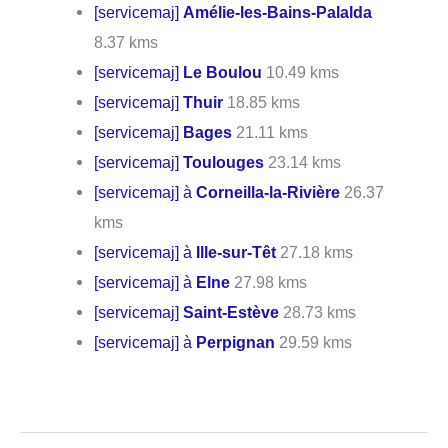
[servicemaj]
Amélie-les-Bains-Palalda
8.37 kms
[servicemaj]
Le Boulou
10.49 kms
[servicemaj]
Thuir
18.85 kms
[servicemaj]
Bages
21.11 kms
[servicemaj]
Toulouges
23.14 kms
[servicemaj] à
Corneilla-la-Rivière
26.37
kms
[servicemaj] à
Ille-sur-Têt
27.18 kms
[servicemaj] à
Elne
27.98 kms
[servicemaj]
Saint-Estève
28.73 kms
[servicemaj] à
Perpignan
29.59 kms