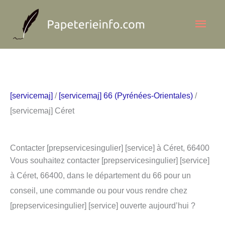
Aller
Men
au
contenu
princ
[servicemaj]
/
[servicemaj] 66 (Pyrénées-Orientales)
/
[servicemaj] Céret
Contacter [prepservicesingulier] [service] à Céret, 66400
Vous souhaitez contacter [prepservicesingulier] [service]
à Céret, 66400, dans le département du 66 pour un
conseil, une commande ou pour vous rendre chez
[prepservicesingulier] [service] ouverte aujourd’hui ?