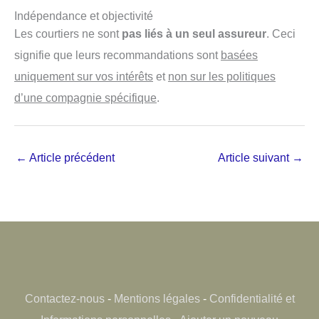
Indépendance et objectivité
Les courtiers ne sont
pas liés à un seul assureur
. Ceci
signifie que leurs recommandations sont
basées
uniquement sur vos intérêts
et
non sur les politiques
d’une compagnie spécifique
.
←
Article précédent
Article suivant
→
Contactez-nous
-
Mentions légales
-
Confidentialité et