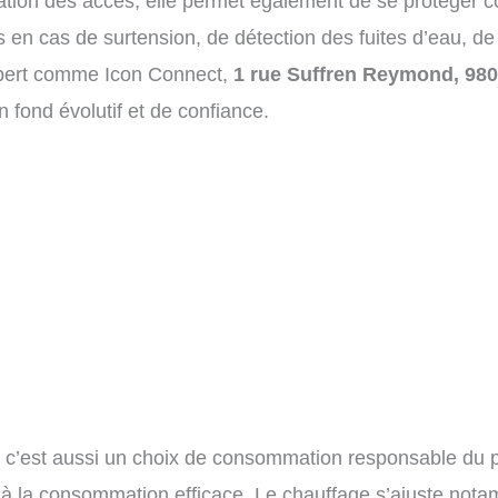
sation des accès, elle permet également de se protéger c
es en cas de surtension, de détection des fuites d’eau, d
 expert comme Icon Connect,
1 rue Suffren Reymond, 98
 fond évolutif et de confiance.
, c’est aussi un choix de consommation responsable du 
fage à la consommation efficace. Le chauffage s’ajuste n