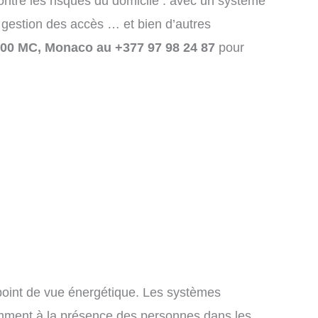
ontre les risques du domicile : avec un système
e gestion des accès … et bien d’autres
000 MC, Monaco au +377 97 98 24 87
pour
point de vue énergétique. Les systèmes
otamment à la présence des personnes dans les